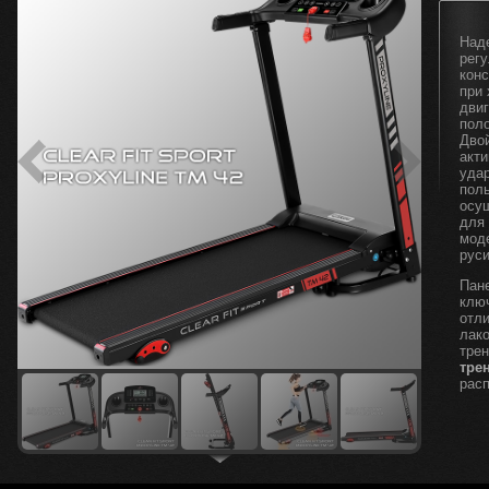
Над
рег
кон
при 
дви
пол
Дво
акт
уда
пол
осу
для
мод
рус
Пан
клю
отл
лак
тре
тре
расп