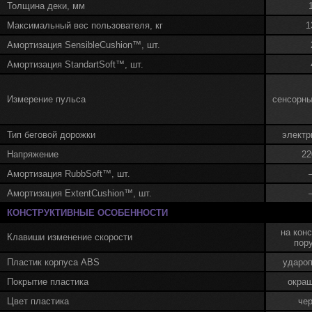
Толщина деки, мм
Максимальный вес пользователя, кг
1
Амортизация SensibleCushion™, шт.
Амортизация StandartSoft™, шт.
Измерение пульса
сенсорны
Тип беговой дорожки
электр
Напряжение
22
Амортизация RubbSoft™, шт.
Амортизация ExtentCushion™, шт.
КОНСТРУКТИВНЫЕ ОСОБЕННОСТИ
на конс
Клавиши изменение скорости
пор
Пластик корпуса ABS
ударо
Покрытие пластика
окра
Цвет пластика
че