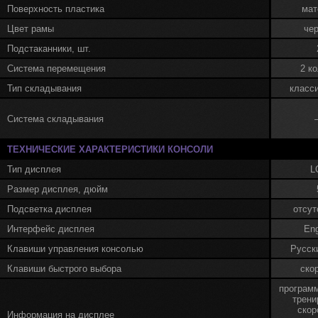
Поверхность пластика
мат
Цвет рамы
че
Подстаканники, шт.
Система перемещения
2 к
Тип складывания
класс
Система складывания
ТЕХНИЧЕСКИЕ ХАРАКТЕРИСТИКИ КОНСОЛИ
Тип дисплея
L
Размер дисплея, дюйм
Подсветка дисплея
отсут
Интерфейс дисплея
Eng
Клавиши управления консолью
Русск
Клавиши быстрого выбора
ско
программ
трени
скор
Информация на дисплее