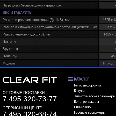
Нагрудный беспроводной кардиопояс
ВЕС И ГАБАРИТЫ
Размер в рабочем состоянии (ДхШхВ), мм
1325 x 6
Размер в сложенном вертикальном состоянии (ДхШхВ), мм
593 x 6
Размер упаковки (ДхШхВ), мм
1415 x 
Нетто, кг
Брутто, кг
Цена, руб.
45
Модель
ProxyLi
КАТАЛОГ
Беговые дорожки
Батуты
ОПТОВЫЕ ПОСТАВКИ
7 495 320-73-77
Эллиптические тренажеры
Велотренажеры
СЕРВИСНЫЙ ЦЕНТР
Спин-байки
7 495 320-68-74
Гребные тренажеры