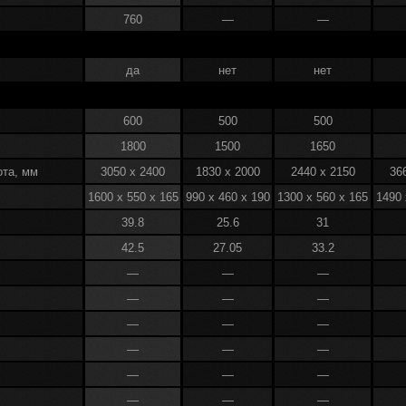
стойки надеты влагозащитные чехлы, внутри мягк
760
—
—
Батут GreenHop от Clear Fit — это не просто ра
это спортивный тренажер, польза для здоровья и 
да
нет
нет
600
500
500
1800
1500
1650
ота, мм
3050 x 2400
1830 x 2000
2440 x 2150
36
1600 x 550 x 165
990 x 460 x 190
1300 x 560 x 165
1490 
39.8
25.6
31
42.5
27.05
33.2
—
—
—
—
—
—
—
—
—
—
—
—
—
—
—
—
—
—