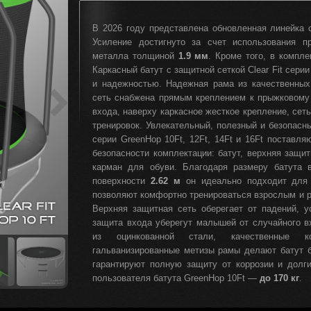
В 2026 году представлена обновленная линейка 
Усиление достигнуто за счет использования п
металла толщиной
1.9 мм
. Кроме того, в компл
Каркасный батут с защитной сеткой Clear Fit сер
и надежностью. Надежная рама из качественных
сеть снабжена прямым креплением к прыжковому
входа, наверху каркасное жесткое крепление, сеть
тренировок. Увлекательный, полезный и безопасн
серии GreenHop 10Ft, 12Ft, 14Ft и 16Ft поставл
безопасности комплектации: батут, верхняя защит
карман для обуви. Благодаря размеру батута 
поверхности
2.62 м
он идеально подходит для 
позволяют комфортно тренироваться взрослым и р
Верхняя защитная сеть оберегает от падений, 
защита входа уберегут малышей от случайного в
из оцинкованной стали, качественные к
гальванизированные метизы рамы делают батут 
гарантируют полную защиту от коррозии и долг
пользователя батута GreenHop 10Ft —
до 170 кг
.
Батуты GreenHop предназначены не только для