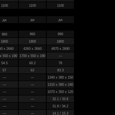
ий вспененный слой
9 мм
.
1100
1100
1100
звивающая и увлекательная игрушка,
море хорошего настроения.
да
да
да
860
890
860
1800
1800
1800
60 x 2660
4260 x 2660
4870 x 2690
x 550 x 190
1700 x 550 x 190
—
54.5
60.2
78
57
63
83.3
—
—
1340 x 380 x 150
—
—
1310 x 380 x 240
—
—
1070 x 350 x 120
—
—
32.1 / 33.8
—
—
31.8 / 34.2
—
—
14.1 / 15.3