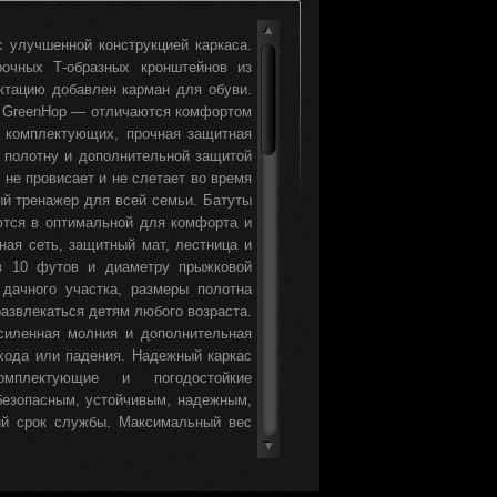
▲
с улучшенной конструкцией каркаса.
рочных Т-образных кронштейнов из
ектацию добавлен карман для обуви.
ии GreenHop — отличаются комфортом
 комплектующих, прочная защитная
 полотну и дополнительной защитой
 не провисает и не слетает во время
ый тренажер для всей семьи. Батуты
яются в оптимальной для комфорта и
ная сеть, защитный мат, лестница и
в 10 футов и диаметру прыжковой
дачного участка, размеры полотна
азвлекаться детям любого возраста.
усиленная молния и дополнительная
хода или падения. Надежный каркас
омплектующие и погодостойкие
безопасным, устойчивым, надежным,
ий срок службы. Максимальный вес
▼
 детских игр, но и для фитнеса.