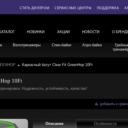
СТАТЬ ДИЛЕРОМ
СЕРВИСНЫЕ ЦЕНТРЫ
ПОДДЕРЖКА
A
КАТАЛОГ
НОВИНКИ
АКЦИИ
НОВОСТИ
О БРЕНД
е
Велотренажеры
Спин-байки
Аэро-байки
Гребны
тренажё
GREENHOP
Каркасный батут Clear Fit GreenHop 10Ft
nHop 10Ft
ренировок. Надежность, устойчивость, качество!
bar_chart
добавить к срав
Описание
Особенности