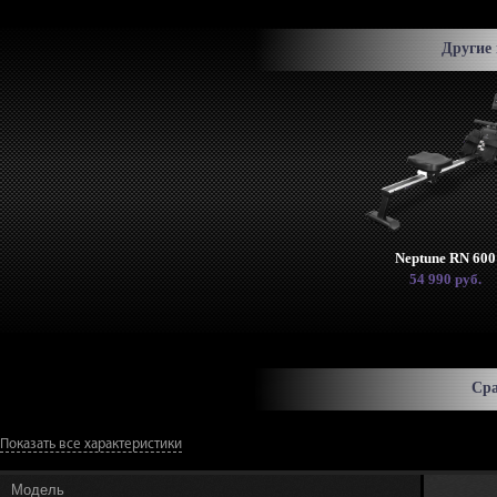
вкл
гре
Другие
под
Нал
Kino
Кон
Бес
под
Тре
Neptune RN 600
54 990 руб.
вер
обе
пра
кард
Сра
Показать все характеристики
Модель