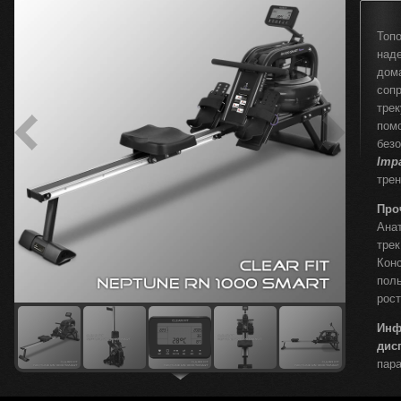
Топ
над
дом
соп
тре
пом
без
Imp
трен
Про
Ана
тре
Кон
пол
рос
Инф
дис
пар
пул
сор