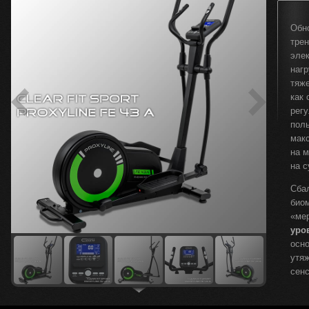
Обн
тре
эле
наг
тяж
как
рег
пол
мак
на 
на с
Сба
био
«ме
уро
осн
утя
сен
Ком
отоб