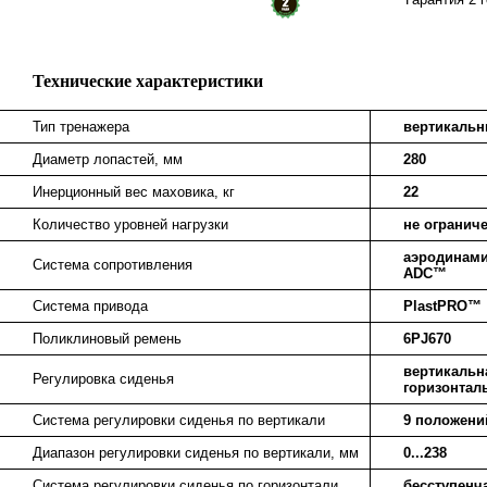
Технические характеристики
Тип тренажера
вертикаль
Диаметр лопастей, мм
280
Инерционный вес маховика, кг
22
Количество уровней нагрузки
не огранич
аэродинами
Система сопротивления
ADC™
Система привода
PlastPRO™
Поликлиновый ремень
6PJ670
вертикальна
Регулировка сиденья
горизонтал
Система регулировки сиденья по вертикали
9 положени
Диапазон регулировки сиденья по вертикали, мм
0...238
Система регулировки сиденья по горизонтали
бесступенч