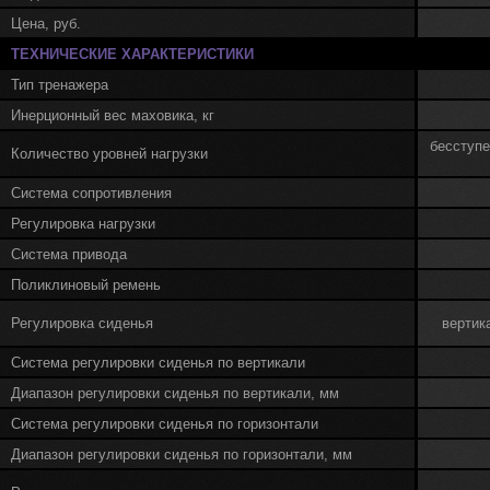
спо
Цена, руб.
упр
ТЕХНИЧЕСКИЕ ХАРАКТЕРИСТИКИ
под
Тип тренажера
Кон
Инерционный вес маховика, кг
пор
кард
бесступе
Количество уровней нагрузки
Фун
Система сопротивления
конс
Регулировка нагрузки
Кла
Система привода
Пер
Поликлиновый ремень
инт
сил
Регулировка сиденья
вертик
раз
Система регулировки сиденья по вертикали
соп
сме
Диапазон регулировки сиденья по вертикали, мм
быс
Система регулировки сиденья по горизонтали
трен
мышц
Диапазон регулировки сиденья по горизонтали, мм
Вто