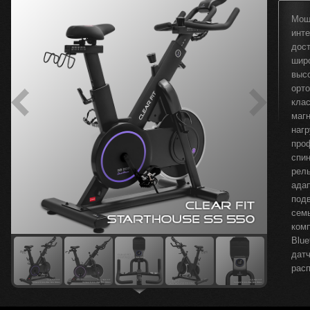
Мощ
инт
дос
шир
выс
орт
кла
маг
наг
проф
спи
рел
ада
под
сем
ком
Blu
дат
рас
Выс
дли