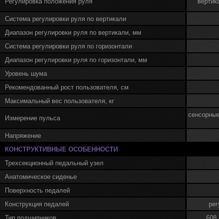
Регулировка положения руля
вертик
сам
проф
Система регулировки руля по вертикали
вело
быт
Диапазон регулировки руля по вертикали, мм
техн
Система регулировки руля по горизонтали
Диапазон регулировки руля по горизонтали, мм
Уровень шума
Рекомендованный рост пользователя, см
Максимальный вес пользователя, кг
сенсорные
Измерение пульса
Напряжение
КОНСТРУКТИВНЫЕ ОСОБЕННОСТИ
Трехсекционный педальный узел
Анатомическое сиденье
Поверхность педалей
Конструкция педалей
ре
Тип подшипников
608 